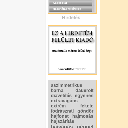
Kapcsolat
Használati feltételek
Hirdetés
aszimmetrikus
barna
dauerolt
diavetítés
egyenes
extravagáns
extrém
fekete
fodrásznál
göndör
hajfonat
hajmosás
hajszárítás
hajvágás géppel