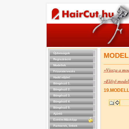
Újdonságok
MODEL
Regisztráció
Modellek
«Vissza a mod
Frizuratervezés
Hadd nőjön!
«Előző model
Böngésző 1.
Böngésző 2.
19.MODELL 
Böngésző 3.
Böngésző 4.
Böngésző 5.
Ajánló
Extrém-Másképp
Partnerek, linkek