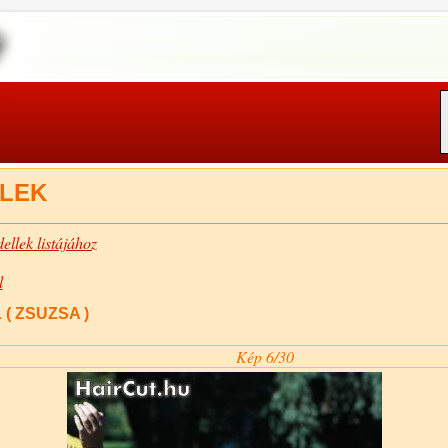
LEK
ellek listájához
l
( ZSUZSA )
Kép 6/30