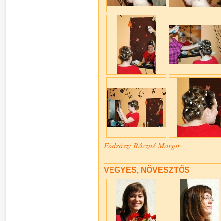
Fodrász: Ráczné Margit
VEGYES, NÖVESZTŐS