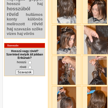
hosszú haj
hosszúból
rövid
hullámos
konty
különös
rövid
melírozott
haj
szavazás
szőke
vizes haj
vörös
Szavazás
Hosszú vagy rövid?
Szerinted melyik áll jobban
Erikának?
hosszú
rövid