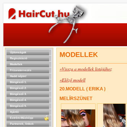
Újdonságok
MODELLEK
Regisztráció
Modellek
«Vissza a modellek listájához
Frizuratervezés
Hadd nőjön!
«Előző modell
Böngésző 1.
Böngésző 2.
20.MODELL ( ERIKA )
Böngésző 3.
MELÍRSZÜNET
Böngésző 4.
Böngésző 5.
Ajánló
Extrém-Másképp
Partnerek, linkek