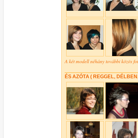
A két modell néhány további közös f
ÉS AZÓTA ( REGGEL, DÉLBEN,