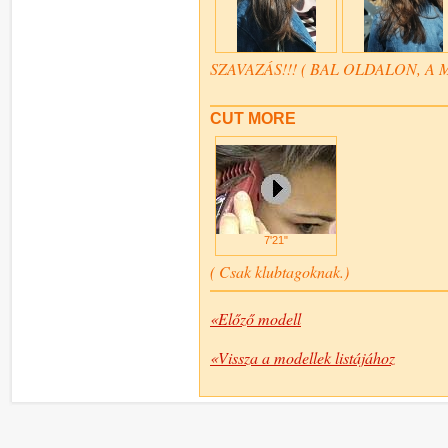
SZAVAZÁS!!! ( BAL OLDALON, A 
CUT MORE
7'21"
( Csak klubtagoknak.)
«Előző modell
«Vissza a modellek listájához