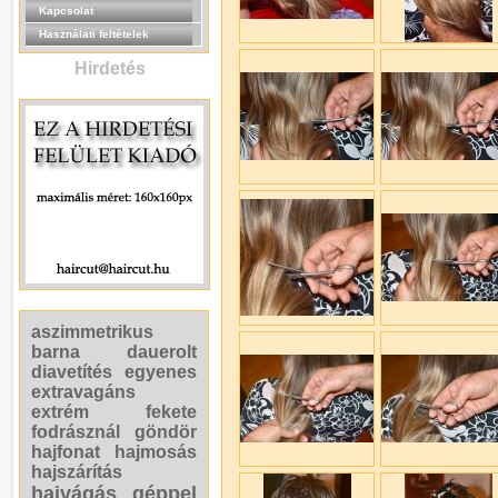
Kapcsolat
Használati feltételek
Hirdetés
aszimmetrikus
barna
dauerolt
diavetítés
egyenes
extravagáns
extrém
fekete
fodrásznál
göndör
hajfonat
hajmosás
hajszárítás
hajvágás géppel