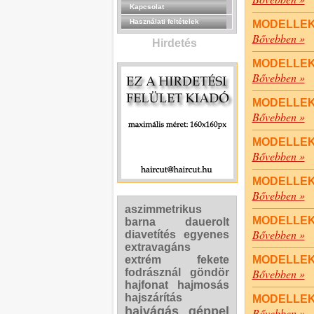
Kapcsolat
Használati feltételek
MODELLEK/
Bővebben »
Hirdetés
MODELLEK/
Bővebben »
MODELLEK/
Bővebben »
MODELLEK/
Bővebben »
MODELLEK/
Bővebben »
aszimmetrikus
MODELLEK/
barna
dauerolt
Bővebben »
diavetítés
egyenes
extravagáns
extrém
fekete
MODELLEK/
fodrásznál
göndör
Bővebben »
hajfonat
hajmosás
hajszárítás
MODELLEK/
hajvágás géppel
Bővebben »