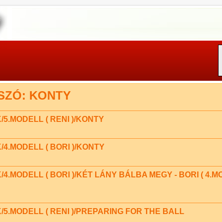
SZÓ: KONTY
5.MODELL ( RENI )/KONTY
4.MODELL ( BORI )/KONTY
.MODELL ( BORI )/KÉT LÁNY BÁLBA MEGY - BORI ( 4.MOD
5.MODELL ( RENI )/PREPARING FOR THE BALL