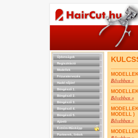
Újdonságok
KULCS
Regisztráció
Modellek
MODELLEK/
Frizuratervezés
Bővebben »
Hadd nőjön!
Böngésző 1.
MODELLEK/
Böngésző 2.
Bővebben »
Böngésző 3.
MODELLEK/4
Böngésző 4.
MODELL )
Böngésző 5.
Bővebben »
Ajánló
Extrém-Másképp
MODELLEK/
Partnerek, linkek
Bővebben »