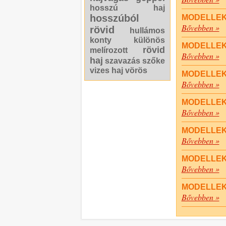
hosszú haj
hosszúból
MODELLEK/
Bővebben »
rövid
hullámos
konty
különös
MODELLEK/
rövid
melírozott
Bővebben »
haj
szavazás
szőke
vizes haj
vörös
MODELLEK/
Bővebben »
MODELLEK/
Bővebben »
MODELLEK/
Bővebben »
MODELLEK/
Bővebben »
MODELLEK/
Bővebben »