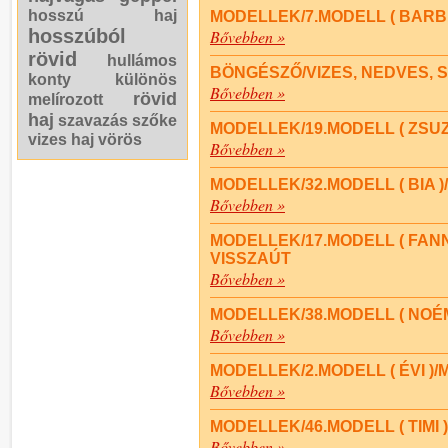
hosszú haj
MODELLEK/7.MODELL ( BARB
hosszúból
Bővebben »
rövid
hullámos
BÖNGÉSZŐ/VIZES, NEDVES, 
konty
különös
Bővebben »
rövid
melírozott
haj
szavazás
szőke
MODELLEK/19.MODELL ( ZSU
vizes haj
vörös
Bővebben »
MODELLEK/32.MODELL ( BIA 
Bővebben »
MODELLEK/17.MODELL ( FANN
VISSZAÚT
Bővebben »
MODELLEK/38.MODELL ( NOÉMI
Bővebben »
MODELLEK/2.MODELL ( ÉVI 
Bővebben »
MODELLEK/46.MODELL ( TIMI
Bővebben »