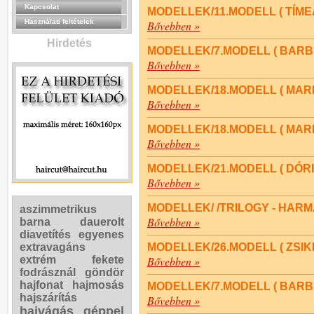
Kapcsolat
MODELLEK/11.MODELL ( TÍME
Használati feltételek
Bővebben »
Hirdetés
MODELLEK/7.MODELL ( BARBI 
Bővebben »
MODELLEK/18.MODELL ( MA
Bővebben »
MODELLEK/18.MODELL ( MARI
Bővebben »
MODELLEK/21.MODELL ( DÓRI
Bővebben »
MODELLEK/ /TRILOGY - HAR
aszimmetrikus
Bővebben »
barna
dauerolt
diavetítés
egyenes
extravagáns
MODELLEK/26.MODELL ( ZSIK
extrém
fekete
Bővebben »
fodrásznál
göndör
hajfonat
hajmosás
MODELLEK/7.MODELL ( BARB
hajszárítás
Bővebben »
hajvágás géppel