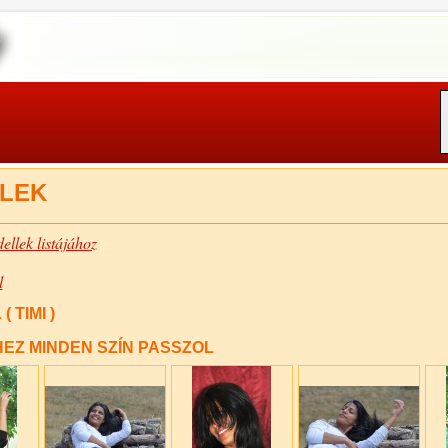
LEK
ellek listájához
l
 TIMI )
EZ MINDEN SZÍN PASSZOL