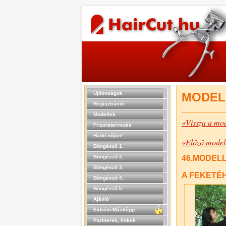
Újdonságok
MODEL
Regisztráció
Modellek
«Vissza a mod
Frizuratervezés
Hadd nőjön!
«Előző model
Böngésző 1.
Böngésző 2.
46.MODELL (
Böngésző 3.
A FEKETÉH
Böngésző 4.
Böngésző 5.
Ajánló
Extrém-Másképp
Partnerek, linkek