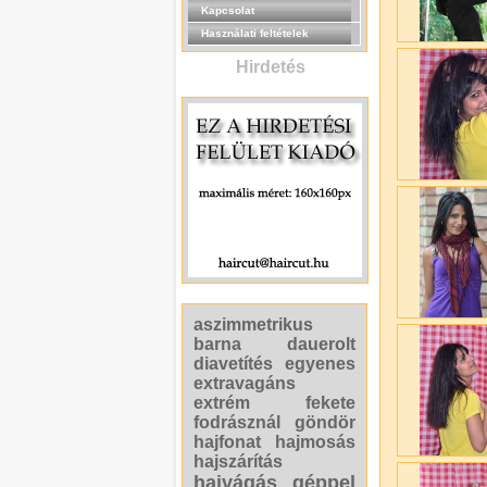
Kapcsolat
Használati feltételek
Hirdetés
aszimmetrikus
barna
dauerolt
diavetítés
egyenes
extravagáns
extrém
fekete
fodrásznál
göndör
hajfonat
hajmosás
hajszárítás
hajvágás géppel