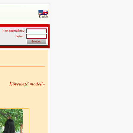
English
Felhasználónév:
Jelszó:
Következő modell»