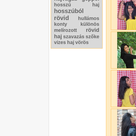
hosszú haj
hosszúból
rövid
hullámos
konty
különös
rövid
melírozott
haj
szavazás
szőke
vizes haj
vörös