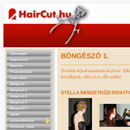
Újdonságok
BÖNGÉSZŐ 1.
Regisztráció
Modellek
További képek mindenki kedvére. Elkapo
Frizuratervezés
közelképek, ollóval és olló nélkül.
Hadd nőjön!
Böngésző 1.
Böngésző 2.
STELLA NEMZETKÖZI DIVATF
Böngésző 3.
Böngésző 4.
Böngésző 5.
Ajánló
Extrém-Másképp
Partnerek, linkek