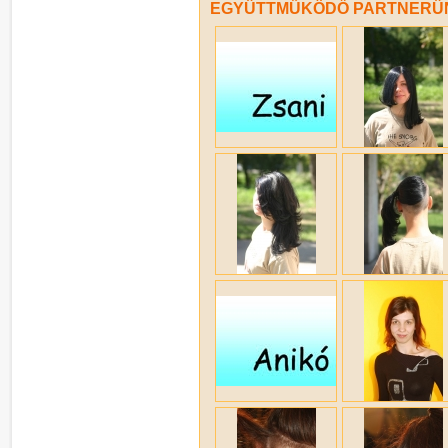
EGYÜTTMŰKÖDŐ PARTNERÜNK,