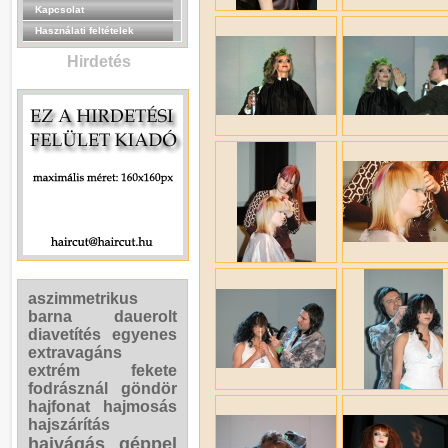
Kapcsolat
Használati feltételek
Hirdetés
aszimmetrikus
barna
dauerolt
diavetítés
egyenes
extravagáns
extrém
fekete
fodrásznál
göndör
hajfonat
hajmosás
hajszárítás
hajvágás géppel