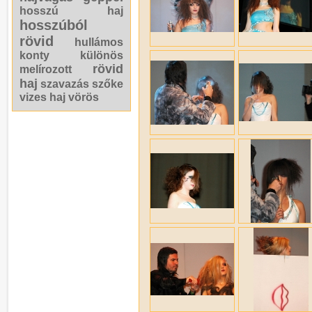
hosszú haj
hosszúból
rövid
hullámos
konty
különös
rövid
melírozott
haj
szavazás
szőke
vizes haj
vörös