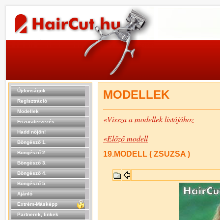
Újdonságok
MODELLEK
Regisztráció
Modellek
«Vissza a modellek listájához
Frizuratervezés
Hadd nőjön!
«Előző modell
Böngésző 1.
Böngésző 2.
19.MODELL ( ZSUZSA )
Böngésző 3.
Böngésző 4.
Böngésző 5.
Ajánló
Extrém-Másképp
Partnerek, linkek