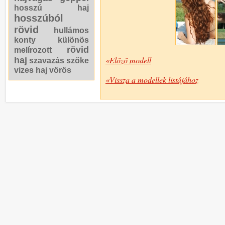
hosszú haj
hosszúból
rövid
hullámos
konty
különös
rövid
melírozott
«Előző modell
haj
szavazás
szőke
vizes haj
vörös
«Vissza a modellek listájához