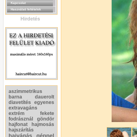
Kapcsolat
Használati feltételek
Hirdetés
aszimmetrikus
barna
dauerolt
diavetítés
egyenes
extravagáns
extrém
fekete
fodrásznál
göndör
hajfonat
hajmosás
hajszárítás
hajvágás géppel