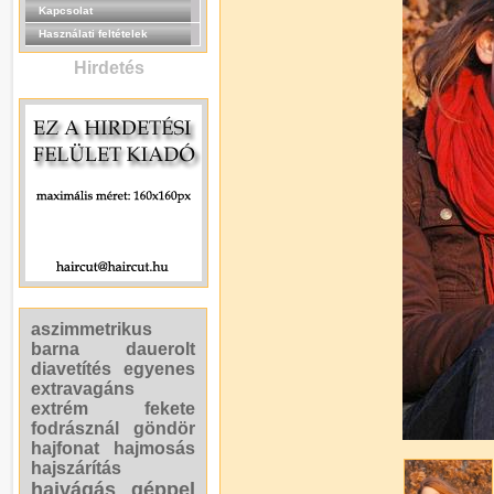
Kapcsolat
Használati feltételek
Hirdetés
aszimmetrikus
barna
dauerolt
diavetítés
egyenes
extravagáns
extrém
fekete
fodrásznál
göndör
hajfonat
hajmosás
hajszárítás
hajvágás géppel