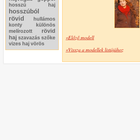
hosszú haj
hosszúból
rövid
hullámos
konty
különös
rövid
melírozott
«Előző modell
haj
szavazás
szőke
vizes haj
vörös
«Vissza a modellek listájához