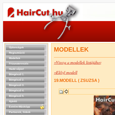
Újdonságok
MODELLEK
Regisztráció
Modellek
«Vissza a modellek listájához
Frizuratervezés
Hadd nőjön!
«Előző modell
Böngésző 1.
Böngésző 2.
19.MODELL ( ZSUZSA )
Böngésző 3.
Böngésző 4.
Böngésző 5.
Ajánló
Extrém-Másképp
Partnerek, linkek