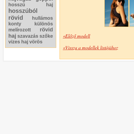
hosszú haj
hosszúból
rövid
hullámos
konty
különös
rövid
melírozott
«Előző modell
haj
szavazás
szőke
vizes haj
vörös
«Vissza a modellek listájához