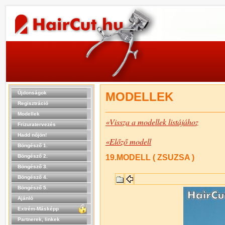
Újdonságok
MODELLEK
Regisztráció
Modellek
«Vissza a modellek listájához
Frizuratervezés
Hadd nőjön!
«Előző modell
Böngésző 1.
Böngésző 2.
19.MODELL ( ZSUZSA )
Böngésző 3.
Böngésző 4.
Böngésző 5.
Ajánló
Extrém-Másképp
Partnerek, linkek