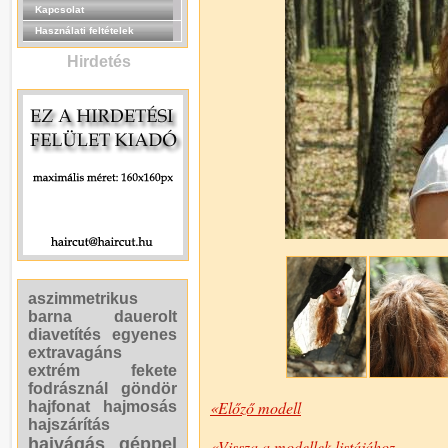
Kapcsolat
Használati feltételek
Hirdetés
aszimmetrikus
barna
dauerolt
diavetítés
egyenes
extravagáns
extrém
fekete
fodrásznál
göndör
«Előző modell
hajfonat
hajmosás
hajszárítás
hajvágás géppel
«Vissza a modellek listájához