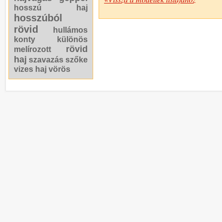
hosszú haj
hosszúból
rövid
hullámos
konty
különös
rövid
melírozott
haj
szavazás
szőke
vizes haj
vörös