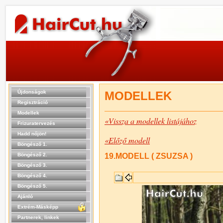
Újdonságok
MODELLEK
Regisztráció
Modellek
«Vissza a modellek listájához
Frizuratervezés
Hadd nőjön!
«Előző modell
Böngésző 1.
Böngésző 2.
19.MODELL ( ZSUZSA )
Böngésző 3.
Böngésző 4.
Böngésző 5.
Ajánló
Extrém-Másképp
Partnerek, linkek