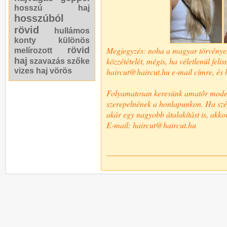
hosszú haj
hosszúból
rövid
hullámos
konty
különös
rövid
Megjegyzés: noha a magyar törvények n
melírozott
haj
közzétételét, mégis, ha véletlenül fel
szavazás
szőke
vizes haj
vörös
haircut@haircut.hu e-mail címre, és h
Folyamatosan keresünk amatőr modelle
szerepelnének a honlapunkon. Ha szép,
akár egy nagyobb átalakítást is, akkor
E-mail: haircut@haircut.hu