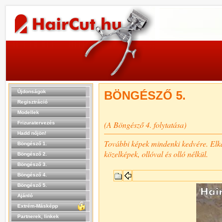
Újdonságok
BÖNGÉSZŐ 5.
Regisztráció
Modellek
(A Böngésző 4. folytatása)
Frizuratervezés
Hadd nőjön!
További képek mindenki kedvére. Elkapo
Böngésző 1.
közelképek, ollóval és olló nélkül.
Böngésző 2.
Böngésző 3.
Böngésző 4.
Böngésző 5.
Ajánló
Extrém-Másképp
Partnerek, linkek