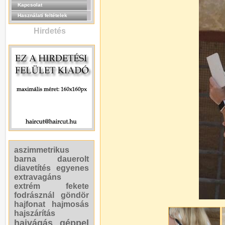
Kapcsolat
Használati feltételek
Hirdetés
aszimmetrikus
barna
dauerolt
diavetítés
egyenes
extravagáns
extrém
fekete
fodrásznál
göndör
hajfonat
hajmosás
hajszárítás
hajvágás géppel