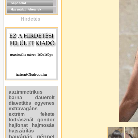
Kapcsolat
Használati feltételek
Hirdetés
aszimmetrikus
barna
dauerolt
diavetítés
egyenes
extravagáns
extrém
fekete
fodrásznál
göndör
hajfonat
hajmosás
hajszárítás
hajvágás géppel