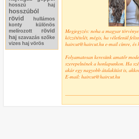
hosszú haj
hosszúból
rövid
hullámos
konty
különös
rövid
Megjegyzés: noha a magyar törvények n
melírozott
haj
közzétételét, mégis, ha véletlenül fel
szavazás
szőke
vizes haj
vörös
haircut@haircut.hu e-mail címre, és h
Folyamatosan keresünk amatőr modelle
szerepelnének a honlapunkon. Ha szép,
akár egy nagyobb átalakítást is, akkor
E-mail: haircut@haircut.hu