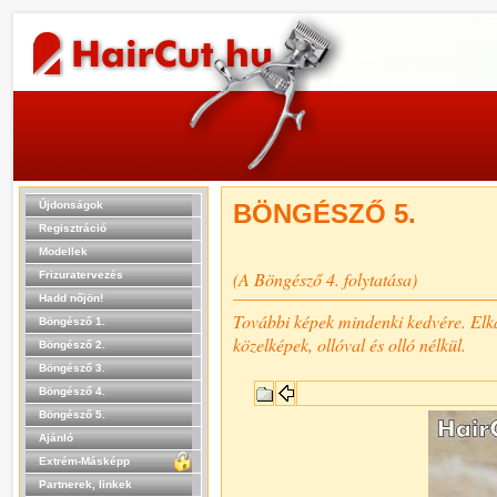
Újdonságok
BÖNGÉSZŐ 5.
Regisztráció
Modellek
(A Böngésző 4. folytatása)
Frizuratervezés
Hadd nőjön!
További képek mindenki kedvére. Elkapo
Böngésző 1.
közelképek, ollóval és olló nélkül.
Böngésző 2.
Böngésző 3.
Böngésző 4.
Böngésző 5.
Ajánló
Extrém-Másképp
Partnerek, linkek