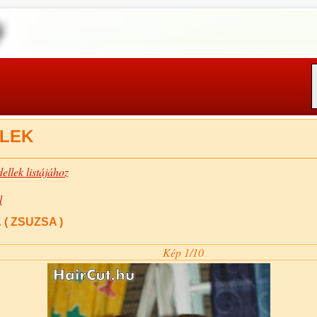
LEK
ellek listájához
l
( ZSUZSA )
Kép 1/10