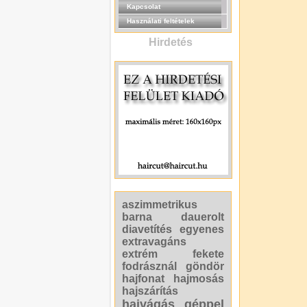
Kapcsolat
Használati feltételek
Hirdetés
aszimmetrikus
barna
dauerolt
diavetítés
egyenes
extravagáns
extrém
fekete
fodrásznál
göndör
hajfonat
hajmosás
hajszárítás
hajvágás géppel