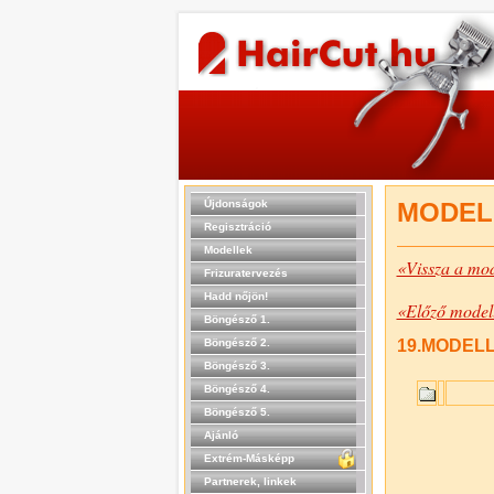
Újdonságok
MODEL
Regisztráció
Modellek
«Vissza a mod
Frizuratervezés
Hadd nőjön!
«Előző model
Böngésző 1.
Böngésző 2.
19.MODELL 
Böngésző 3.
Böngésző 4.
Böngésző 5.
Ajánló
Extrém-Másképp
Partnerek, linkek