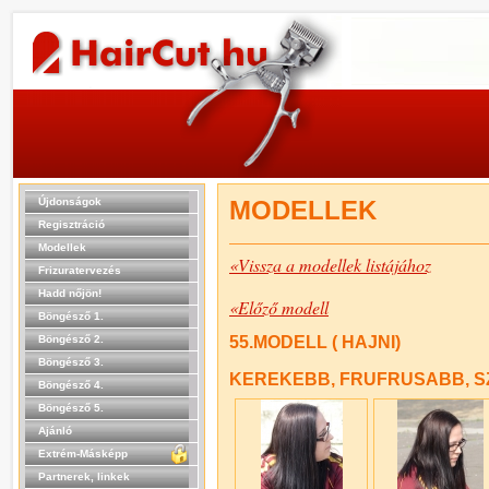
Újdonságok
MODELLEK
Regisztráció
Modellek
«Vissza a modellek listájához
Frizuratervezés
Hadd nőjön!
«Előző modell
Böngésző 1.
Böngésző 2.
55.MODELL ( HAJNI)
Böngésző 3.
KEREKEBB, FRUFRUSABB, 
Böngésző 4.
Böngésző 5.
Ajánló
Extrém-Másképp
Partnerek, linkek