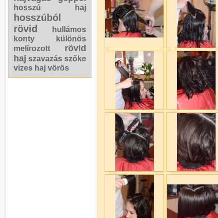
hosszú haj
hosszúból
rövid
hullámos
konty
különös
rövid
melírozott
haj
szavazás
szőke
vizes haj
vörös