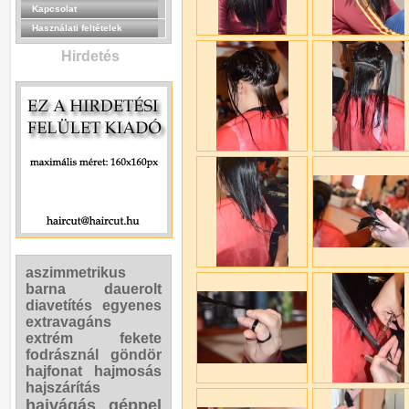
Kapcsolat
Használati feltételek
Hirdetés
aszimmetrikus
barna
dauerolt
diavetítés
egyenes
extravagáns
extrém
fekete
fodrásznál
göndör
hajfonat
hajmosás
hajszárítás
hajvágás géppel