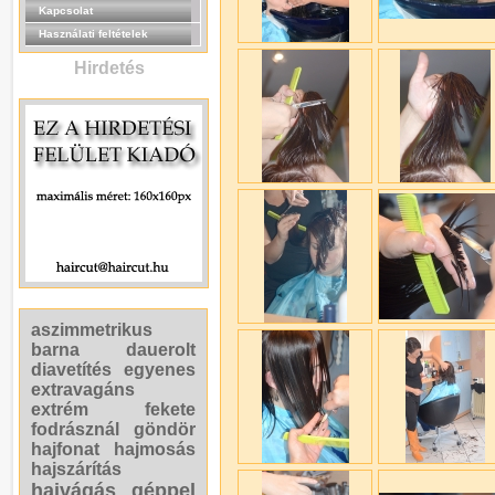
Kapcsolat
Használati feltételek
Hirdetés
aszimmetrikus
barna
dauerolt
diavetítés
egyenes
extravagáns
extrém
fekete
fodrásznál
göndör
hajfonat
hajmosás
hajszárítás
hajvágás géppel