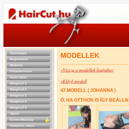
Újdonságok
MODELLEK
Regisztráció
Modellek
«Vissza a modellek listájához
Frizuratervezés
Hadd nőjön!
«Előző modell
Böngésző 1.
Böngésző 2.
47.MODELL ( JOHANNA )
Böngésző 3.
Ó, HA OTTHON IS ÍGY BEÁLLN
Böngésző 4.
Böngésző 5.
Ajánló
Extrém-Másképp
Partnerek, linkek