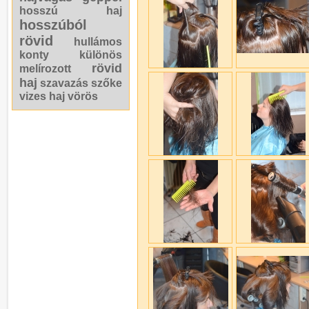
hosszú haj
hosszúból
rövid
hullámos
konty
különös
rövid
melírozott
haj
szavazás
szőke
vizes haj
vörös