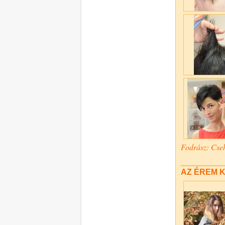
Fodrász: Cse
AZ ÉREM 