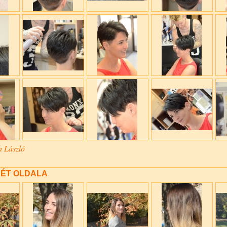
h László
KÉT OLDALA