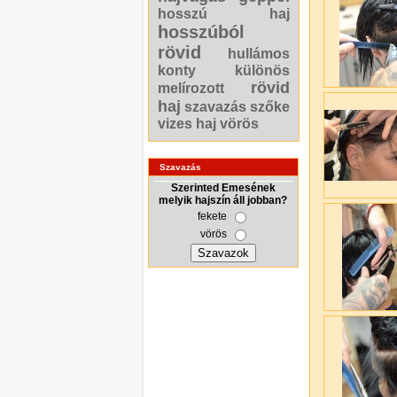
hosszú haj
hosszúból
rövid
hullámos
konty
különös
rövid
melírozott
haj
szavazás
szőke
vizes haj
vörös
Szavazás
Szerinted Emesének
melyik hajszín áll jobban?
fekete
vörös