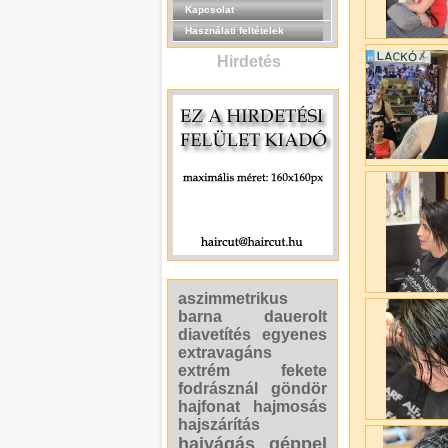
Kapcsolat
Használati feltételek
Hirdetés
aszimmetrikus
barna
dauerolt
diavetítés
egyenes
extravagáns
extrém
fekete
fodrásznál
göndör
hajfonat
hajmosás
hajszárítás
hajvágás géppel