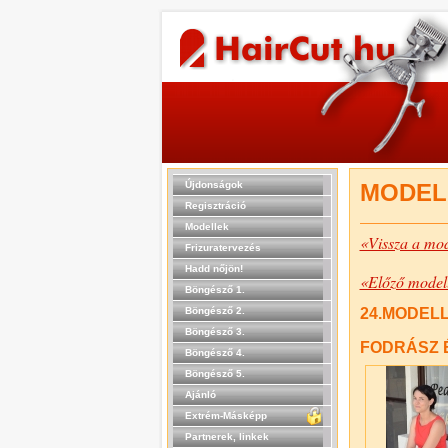
Újdonságok
MODEL
Regisztráció
Modellek
«Vissza a mod
Frizuratervezés
Hadd nőjön!
«Előző model
Böngésző 1.
Böngésző 2.
24.MODELL
Böngésző 3.
FODRÁSZ 
Böngésző 4.
Böngésző 5.
Ajánló
Extrém-Másképp
Partnerek, linkek