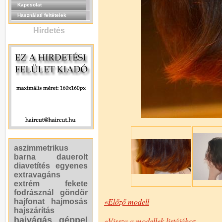
Kapcsolat
Használati feltételek
Hirdetés
aszimmetrikus
barna
dauerolt
diavetítés
egyenes
extravagáns
extrém
fekete
fodrásznál
göndör
«Előző modell
hajfonat
hajmosás
hajszárítás
hajvágás géppel
«Vissza a modellek listájához