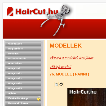
Újdonságok
MODELLEK
Regisztráció
Modellek
«Vissza a modellek listájához
Frizuratervezés
Hadd nőjön!
«Előző modell
Böngésző 1.
Böngésző 2.
76. MODELL ( PANNI )
Böngésző 3.
Böngésző 4.
Böngésző 5.
Ajánló
Extrém-Másképp
Partnerek, linkek