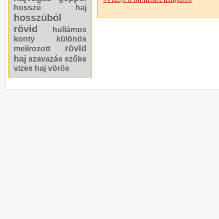
hosszú haj
hosszúból
rövid
hullámos
konty
különös
rövid
melírozott
haj
szavazás
szőke
vizes haj
vörös