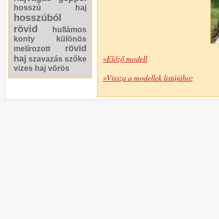
hosszú haj
hosszúból
rövid
hullámos
konty
különös
rövid
melírozott
«Előző modell
haj
szavazás
szőke
vizes haj
vörös
«Vissza a modellek listájához