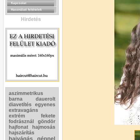
Kapcsolat
Használati feltételek
Hirdetés
aszimmetrikus
barna
dauerolt
diavetítés
egyenes
extravagáns
extrém
fekete
fodrásznál
göndör
hajfonat
hajmosás
hajszárítás
hajvágás géppel