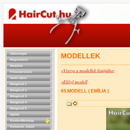
Újdonságok
MODELLEK
Regisztráció
Modellek
«Vissza a modellek listájához
Frizuratervezés
Hadd nőjön!
«Előző modell
Böngésző 1.
Böngésző 2.
65.MODELL ( EMÍLIA )
Böngésző 3.
Böngésző 4.
Böngésző 5.
Ajánló
Extrém-Másképp
Partnerek, linkek