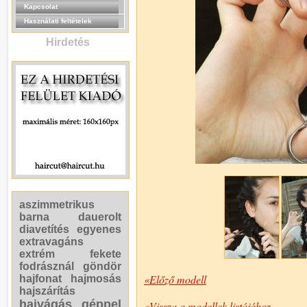
Kapcsolat
Használati feltételek
Hirdetés
aszimmetrikus
barna
dauerolt
diavetítés
egyenes
extravagáns
extrém
fekete
fodrásznál
göndör
«Előző modell
hajfonat
hajmosás
hajszárítás
hajvágás géppel
«Vissza a modellek listájához