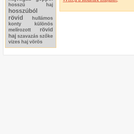
hosszú haj
hosszúból
rövid
hullámos
konty
különös
rövid
melírozott
haj
szavazás
szőke
vizes haj
vörös