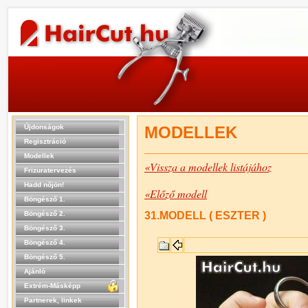
Újdonságok
MODELLEK
Regisztráció
Modellek
«Vissza a modellek listájához
Frizuratervezés
Hadd nőjön!
«Előző modell
Böngésző 1.
Böngésző 2.
31.MODELL ( ESZTER )
Böngésző 3.
Böngésző 4.
Böngésző 5.
Ajánló
Extrém-Másképp
Partnerek, linkek