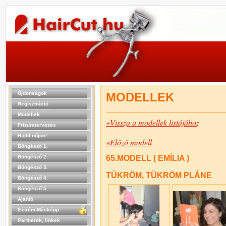
Újdonságok
MODELLEK
Regisztráció
Modellek
«Vissza a modellek listájához
Frizuratervezés
Hadd nőjön!
«Előző modell
Böngésző 1.
Böngésző 2.
65.MODELL ( EMÍLIA )
Böngésző 3.
TÜKRÖM, TÜKRÖM PLÁNE
Böngésző 4.
Böngésző 5.
Ajánló
Extrém-Másképp
Partnerek, linkek