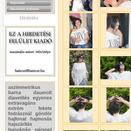
Kapcsolat
Használati feltételek
Hirdetés
aszimmetrikus
barna
dauerolt
diavetítés
egyenes
extravagáns
extrém
fekete
fodrásznál
göndör
hajfonat
hajmosás
hajszárítás
hajvágás géppel