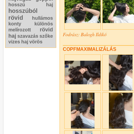
hosszú haj
hosszúból
rövid
hullámos
konty
különös
rövid
melírozott
Fodrász: Balogh Ildikó
haj
szavazás
szőke
vizes haj
vörös
COPFMAXIMALIZÁLÁS