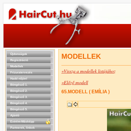
Újdonságok
MODELLEK
Regisztráció
Modellek
«Vissza a modellek listájához
Frizuratervezés
Hadd nőjön!
«Előző modell
Böngésző 1.
Böngésző 2.
65.MODELL ( EMÍLIA )
Böngésző 3.
Böngésző 4.
Böngésző 5.
Ajánló
Extrém-Másképp
Partnerek, linkek