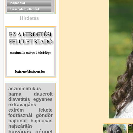
Kapcsolat
Használati feltételek
Hirdetés
aszimmetrikus
barna
dauerolt
diavetítés
egyenes
extravagáns
extrém
fekete
fodrásznál
göndör
hajfonat
hajmosás
hajszárítás
hajvágás géppel