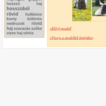
hosszú haj
hosszúból
rövid
hullámos
konty
különös
rövid
melírozott
«Előző modell
haj
szavazás
szőke
vizes haj
vörös
«Vissza a modellek listájához