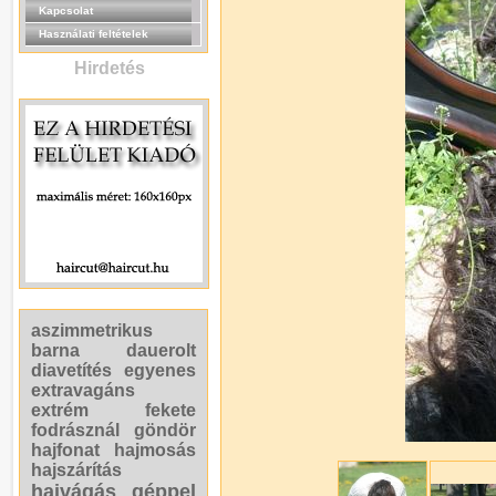
Kapcsolat
Használati feltételek
Hirdetés
aszimmetrikus
barna
dauerolt
diavetítés
egyenes
extravagáns
extrém
fekete
fodrásznál
göndör
hajfonat
hajmosás
hajszárítás
hajvágás géppel