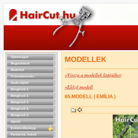
Újdonságok
MODELLEK
Regisztráció
Modellek
«Vissza a modellek listájához
Frizuratervezés
Hadd nőjön!
«Előző modell
Böngésző 1.
Böngésző 2.
65.MODELL ( EMÍLIA )
Böngésző 3.
Böngésző 4.
Böngésző 5.
Ajánló
Extrém-Másképp
Partnerek, linkek