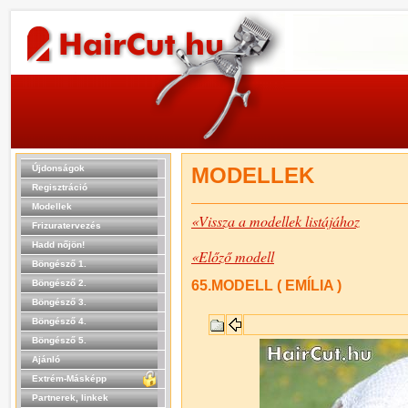
Újdonságok
MODELLEK
Regisztráció
Modellek
«Vissza a modellek listájához
Frizuratervezés
Hadd nőjön!
«Előző modell
Böngésző 1.
Böngésző 2.
65.MODELL ( EMÍLIA )
Böngésző 3.
Böngésző 4.
Böngésző 5.
Ajánló
Extrém-Másképp
Partnerek, linkek