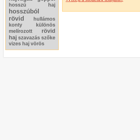
hosszú haj
hosszúból
rövid
hullámos
konty
különös
rövid
melírozott
haj
szavazás
szőke
vizes haj
vörös