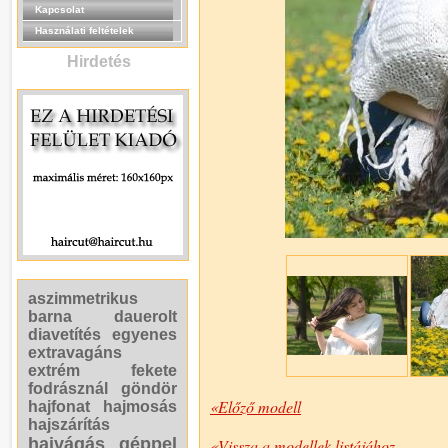
Kapcsolat
Használati feltételek
Hirdetés
aszimmetrikus
barna
dauerolt
diavetítés
egyenes
extravagáns
extrém
fekete
fodrásznál
göndör
«Előző modell
hajfonat
hajmosás
hajszárítás
hajvágás géppel
«Vissza a modellek listájához