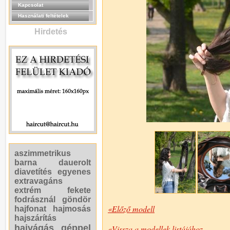
Kapcsolat
Használati feltételek
Hirdetés
aszimmetrikus
barna
dauerolt
diavetítés
egyenes
extravagáns
extrém
fekete
fodrásznál
göndör
«Előző modell
hajfonat
hajmosás
hajszárítás
hajvágás géppel
«Vissza a modellek listájához