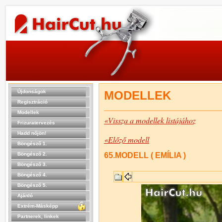
Újdonságok
MODELLEK
Regisztráció
Modellek
«Vissza a modellek listájához
Frizuratervezés
Hadd nőjön!
«Előző modell
Böngésző 1.
Böngésző 2.
65.MODELL ( EMÍLIA )
Böngésző 3.
Böngésző 4.
Böngésző 5.
Ajánló
Extrém-Másképp
Partnerek, linkek