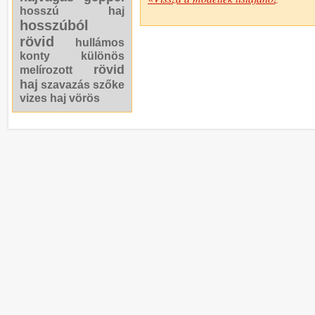
hosszú haj
hosszúból
rövid
hullámos
konty
különös
rövid
melírozott
haj
szavazás
szőke
vizes haj
vörös