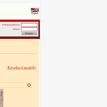
English
Felhasználónév:
Jelszó:
Következő modell»