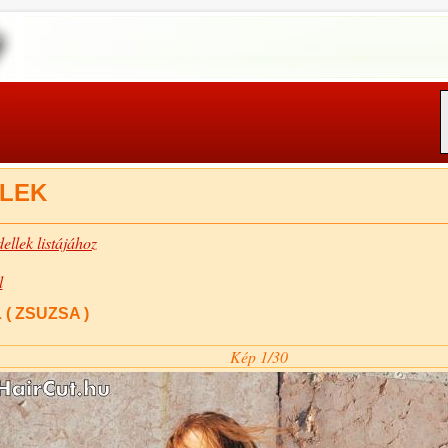
LEK
ellek listájához
l
( ZSUZSA )
Kép 1/30