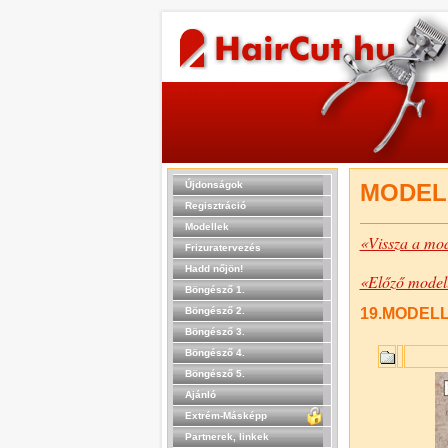
Újdonságok
MODEL
Regisztráció
Modellek
«Vissza a mod
Frizuratervezés
Hadd nőjön!
«Előző model
Böngésző 1.
Böngésző 2.
19.MODELL 
Böngésző 3.
Böngésző 4.
Böngésző 5.
Ajánló
Extrém-Másképp
Partnerek, linkek