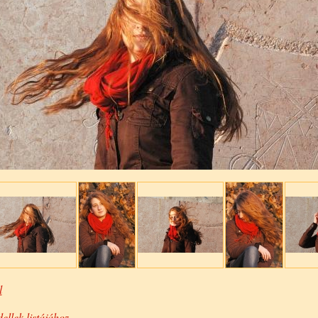
l
ellek listájához