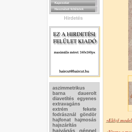
Kapcsolat
Használati feltételek
Hirdetés
aszimmetrikus
barna
dauerolt
diavetítés
egyenes
extravagáns
extrém
fekete
fodrásznál
göndör
«Előző model
hajfonat
hajmosás
hajszárítás
hajvágás géppel
«Vissza a mod