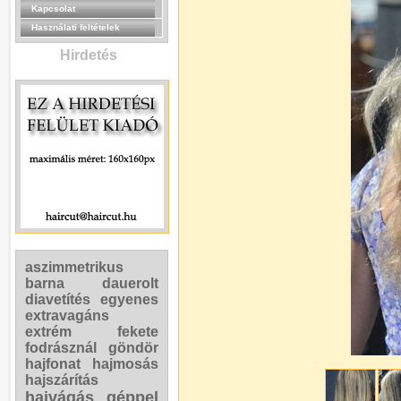
Kapcsolat
Használati feltételek
Hirdetés
aszimmetrikus
barna
dauerolt
diavetítés
egyenes
extravagáns
extrém
fekete
fodrásznál
göndör
hajfonat
hajmosás
hajszárítás
hajvágás géppel