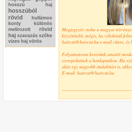
hosszú haj
hosszúból
rövid
hullámos
konty
különös
rövid
Megjegyzés: noha a magyar törvények n
melírozott
haj
közzétételét, mégis, ha véletlenül fel
szavazás
szőke
vizes haj
vörös
haircut@haircut.hu e-mail címre, és h
Folyamatosan keresünk amatőr modelle
szerepelnének a honlapunkon. Ha szép,
akár egy nagyobb átalakítást is, akkor
E-mail: haircut@haircut.hu