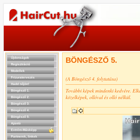
Újdonságok
BÖNGÉSZŐ 5.
Regisztráció
Modellek
(A Böngésző 4. folytatása)
Frizuratervezés
Hadd nőjön!
További képek mindenki kedvére. Elkapo
Böngésző 1.
közelképek, ollóval és olló nélkül.
Böngésző 2.
Böngésző 3.
Böngésző 4.
Böngésző 5.
Ajánló
Extrém-Másképp
Partnerek, linkek