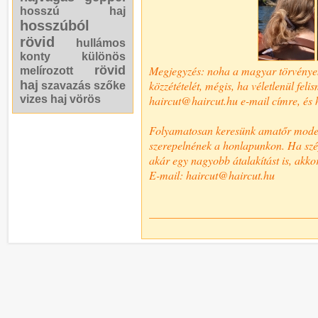
hosszú haj
hosszúból
rövid
hullámos
konty
különös
rövid
Megjegyzés: noha a magyar törvények n
melírozott
haj
közzétételét, mégis, ha véletlenül fel
szavazás
szőke
vizes haj
vörös
haircut@haircut.hu e-mail címre, és h
Folyamatosan keresünk amatőr modelle
szerepelnének a honlapunkon. Ha szép,
akár egy nagyobb átalakítást is, akkor
E-mail: haircut@haircut.hu