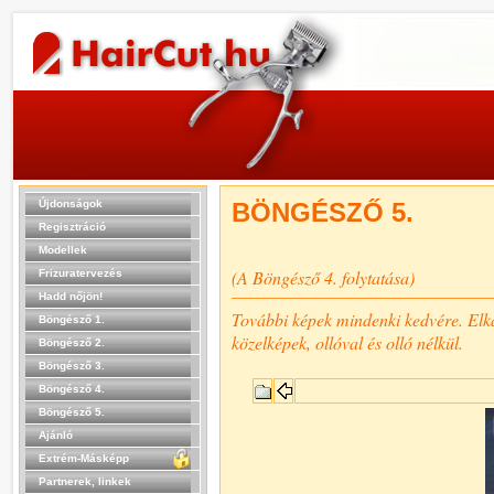
Újdonságok
BÖNGÉSZŐ 5.
Regisztráció
Modellek
(A Böngésző 4. folytatása)
Frizuratervezés
Hadd nőjön!
További képek mindenki kedvére. Elkapo
Böngésző 1.
közelképek, ollóval és olló nélkül.
Böngésző 2.
Böngésző 3.
Böngésző 4.
Böngésző 5.
Ajánló
Extrém-Másképp
Partnerek, linkek