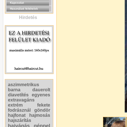
Kapcsolat
Használati feltételek
Hirdetés
aszimmetrikus
barna
dauerolt
diavetítés
egyenes
extravagáns
extrém
fekete
fodrásznál
göndör
hajfonat
hajmosás
hajszárítás
hajvágás géppel